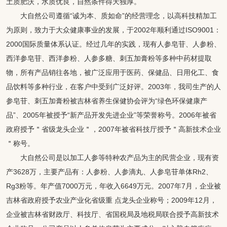
土质肥沃，水质优良，自然条件得天独厚。
大自然公司遵循“诚为本、质如命”的经营理念，以高科技精加工
为原则，致力于大众健康事业的发展，于2002年顺利通过ISO9001：
2000国际质量体系认证。经过几年的实践，现有人参皂苷、人参粉、
西洋参皂苷、西洋参粉、人参多糖、刺五加膏粉等多种中药材提取
物，所有产品销往各地，被广泛应用于医药、保健品、日用化工、食
品饮料等多种行业，在客户中受到广泛好评。2003年，我司生产的人
参皂苷、刺五加膏粉被吉林省养生保健协会评为“绿色环保健康产
品”、2005年被授予“新产品开发先进企业”等荣誉称号。2006年被省
政府授予＂省级龙头企业＂，2007年被省科技厅授予＂高新技术企业
＂称号。
大自然公司是以加工人参等特种农产品为主的民营企业，现有资
产3628万，主要产品有：人参粉、人参滴丸、人参皂苷单体Rh2、
Rg3粉等。年产值7000万元，年收入6649万元。2007年7月，企业被
吉林省政府授予农业产业化省级重 点龙头企业称号；2009年12月，
企业被吉林省财政厅、科技厅、省国税局及地税局联合授予高新技术