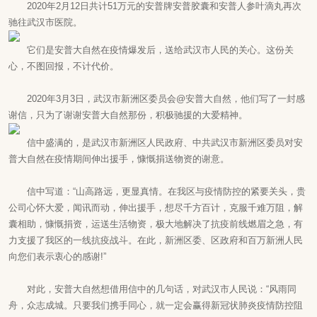
2020年2月12日共计51万元的安普牌安普胶囊和安普人参叶滴丸再次
驰往武汉市医院。
它们是安普大自然在疫情爆发后，送给武汉市人民的关心。这份关
心，不图回报，不计代价。
2020年3月3日，武汉市新洲区委员会@安普大自然，他们写了一封感
谢信，只为了谢谢安普大自然那份，积极驰援的大爱精神。
信中盛满的，是武汉市新洲区人民政府、中共武汉市新洲区委员对安
普大自然在疫情期间伸出援手，慷慨捐送物资的谢意。
信中写道：“山高路远，更显真情。在我区与疫情防控的紧要关头，贵
公司心怀大爱，闻讯而动，伸出援手，想尽千方百计，克服千难万阻，解
囊相助，慷慨捐资，运送生活物资，极大地解决了抗疫前线燃眉之急，有
力支援了我区的一线抗疫战斗。在此，新洲区委、区政府和百万新洲人民
向您们表示衷心的感谢!”
对此，安普大自然想借用信中的几句话，对武汉市人民说：“风雨同
舟，众志成城。只要我们携手同心，就一定会赢得新冠状肺炎疫情防控阻