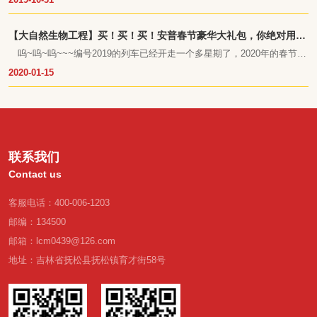
间不能像野山参一样在纯天然无污染的环境中自由生长，长达数十年的汲
取大自然的精华营养。
【大自然生物工程】买！买！买！安普春节豪华大礼包，你绝对用得
上！
呜~呜~呜~~~编号2019的列车已经开走一个多星期了，2020年的春节假
期正在手拉手的向我们走来。
2020-01-15
联系我们
Contact us
客服电话：400-006-1203
邮编：134500
邮箱：lcm0439@126.com
地址：吉林省抚松县抚松镇育才街58号