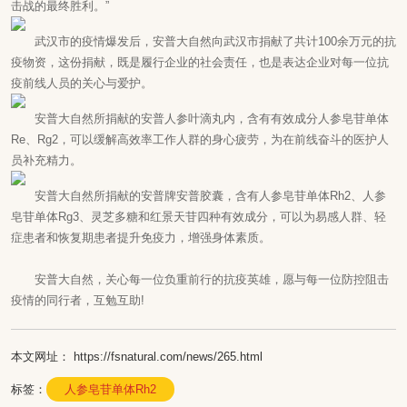
击战的最终胜利。”
武汉市的疫情爆发后，安普大自然向武汉市捐献了共计100余万元的抗
疫物资，这份捐献，既是履行企业的社会责任，也是表达企业对每一位抗
疫前线人员的关心与爱护。
安普大自然所捐献的安普人参叶滴丸内，含有有效成分
人参皂苷
单体
Re、Rg2，可以缓解高效率工作人群的身心疲劳，为在前线奋斗的医护人
员补充精力。
安普大自然所捐献的安普牌安普胶囊，含有人参皂苷单体Rh2、人参
皂苷单体Rg3、灵芝多糖和红景天苷四种有效成分，可以为易感人群、轻
症患者和恢复期患者提升免疫力，增强身体素质。
安普大自然，关心每一位负重前行的抗疫英雄，愿与每一位防控阻击
疫情的同行者，互勉互助!
本文网址： https://fsnatural.com/news/265.html
标签：
人参皂苷单体Rh2