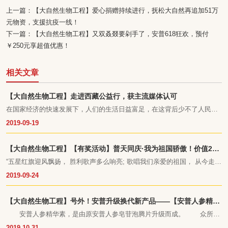
上一篇：
【大自然生物工程】爱心捐赠持续进行，抚松大自然再追加51万
元物资，支援抗疫一线！
下一篇：
【大自然生物工程】又双叒叕要剁手了，安普618狂欢，预付
￥250元享超值优惠！
相关文章
【大自然生物工程】走进西藏公益行，获主流媒体认可
在国家经济的快速发展下，人们的生活日益富足，在这背后少不了人民解
放军的守护。为了加强军民融合，支持国防建设，吉林省抚松县大自然生
2019-09-19
物工程有限公司在临近八一建军节期间，为雪域高原的西藏军营送去了自
己的一份爱心。吉林日报、抚松发布、参业协会、凤凰网等主流媒体都相
继进行报道，对此次公益活动进行了高度赞赏和认可。
【大自然生物工程】【有奖活动】普天同庆·我为祖国骄傲！价值218
元安普牌人参滴丸免费领
“五星红旗迎风飘扬， 胜利歌声多么响亮; 歌唱我们亲爱的祖国， 从今走向
繁荣富强……”
2019-09-24
【大自然生物工程】号外！安普升级换代新产品——【安普人参精华
素】即将上市！
安普人参精华素，是由原安普人参皂苷泡腾片升级而成。 众所周
知，野山参的药用效果比普通的人参效果要好很多，是由于人参在种植期
2019-10-31