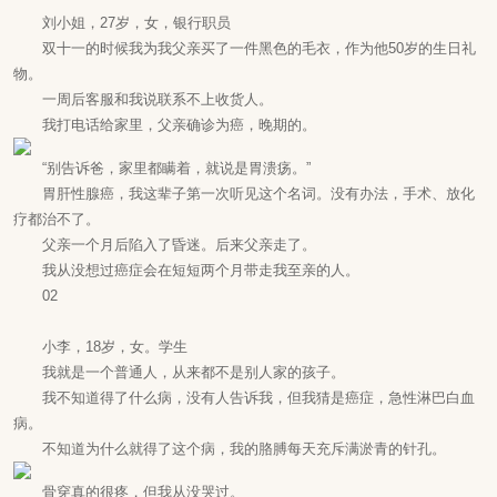
刘小姐，27岁，女，银行职员
双十一的时候我为我父亲买了一件黑色的毛衣，作为他50岁的生日礼
物。
一周后客服和我说联系不上收货人。
我打电话给家里，父亲确诊为癌，晚期的。
“别告诉爸，家里都瞒着，就说是胃溃疡。”
胃肝性腺癌，我这辈子第一次听见这个名词。没有办法，手术、放化
疗都治不了。
父亲一个月后陷入了昏迷。后来父亲走了。
我从没想过癌症会在短短两个月带走我至亲的人。
02
小李，18岁，女。学生
我就是一个普通人，从来都不是别人家的孩子。
我不知道得了什么病，没有人告诉我，但我猜是癌症，急性淋巴白血
病。
不知道为什么就得了这个病，我的胳膊每天充斥满淤青的针孔。
骨穿真的很疼，但我从没哭过。