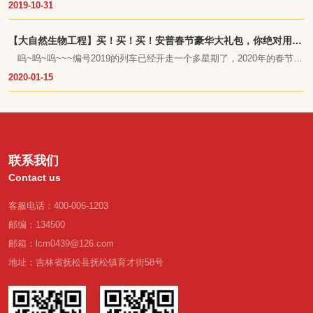
2019-10-31
间不能像野山参一样在纯天然无污染的环境中自由生长，长达数十年的汲
取大自然的精华营养。
【大自然生物工程】买！买！买！安普春节豪华大礼包，你绝对用得
上！
呜~呜~呜~~~编号2019的列车已经开走一个多星期了，2020年的春节假
期正在手拉手的向我们走来。
2020-01-15
联系我们
Contact us
客服电话：400-006-1203
邮编：134500
邮箱：lcm0439@126.com
地址：吉林省抚松县抚松镇育才街58号