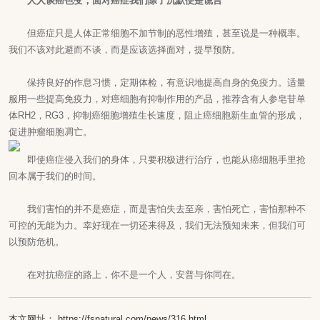
人人谈癌色变，面对癌症我们除了沉默便是谎言
但癌症只是人体正常细胞不加节制的恶性增殖，甚至说是一种概率。
我们不该对此避而不谈，而是应该选择面对，提早预防。
保持良好的作息习惯，定期体检，有意识地提高自身的免疫力。适量
服用一些提高免疫力，对癌细胞有抑制作用的产品，推荐含有
人参皂苷
单
体RH2，RG3，抑制癌细胞增殖生长速度，阻止癌细胞新生血管的形成，
促进肿瘤细胞凋亡。
即使癌症侵入我们的身体，只要积极进行治疗，也能从癌细胞手里抢
回本属于我们的时间。
我们害怕的并不是癌症，而是害怕失去至亲，害怕死亡，害怕那种不
可控的无能为力。幸好现在一切还来得及，我们无法预知未来，但我们可
以预防危机。
在对抗癌症的路上，你不是一个人，安普与你同在。
本文网址： https://fsnatural.com/news/316.html