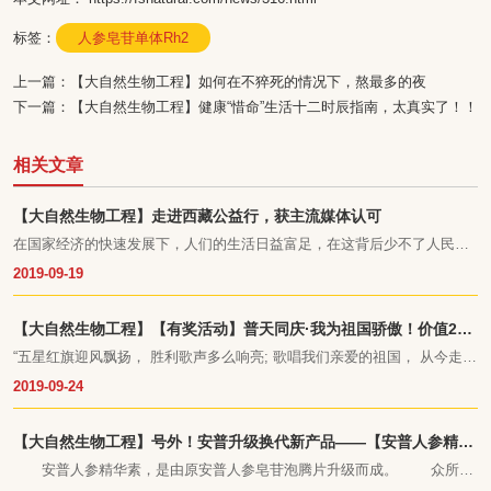
标签：
人参皂苷单体Rh2
上一篇：
【大自然生物工程】如何在不猝死的情况下，熬最多的夜
下一篇：
【大自然生物工程】健康“惜命”生活十二时辰指南，太真实了！！
相关文章
【大自然生物工程】走进西藏公益行，获主流媒体认可
在国家经济的快速发展下，人们的生活日益富足，在这背后少不了人民解
放军的守护。为了加强军民融合，支持国防建设，吉林省抚松县大自然生
2019-09-19
物工程有限公司在临近八一建军节期间，为雪域高原的西藏军营送去了自
己的一份爱心。吉林日报、抚松发布、参业协会、凤凰网等主流媒体都相
继进行报道，对此次公益活动进行了高度赞赏和认可。
【大自然生物工程】【有奖活动】普天同庆·我为祖国骄傲！价值218
元安普牌人参滴丸免费领
“五星红旗迎风飘扬， 胜利歌声多么响亮; 歌唱我们亲爱的祖国， 从今走向
繁荣富强……”
2019-09-24
【大自然生物工程】号外！安普升级换代新产品——【安普人参精华
素】即将上市！
安普人参精华素，是由原安普人参皂苷泡腾片升级而成。 众所周
知，野山参的药用效果比普通的人参效果要好很多，是由于人参在种植期