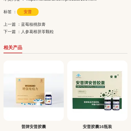
标签 ：
安普
上一篇 ：
蓝莓核桃肽膏
下一篇 ：
人参葛根茯苓颗粒
相关产品
安普胶囊
安普胶囊16瓶装
安普胶