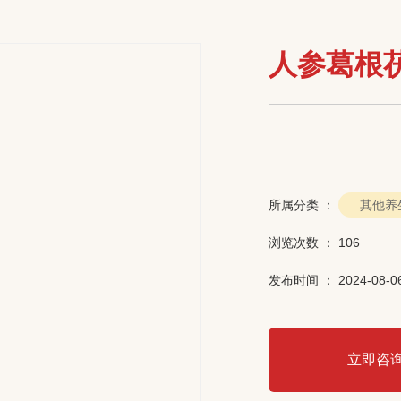
人参葛根
所属分类 ：
其他养
浏览次数 ：
106
发布时间 ： 2024-08-0
立即咨