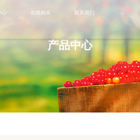
中心
在线购买
联系我们
产品中心