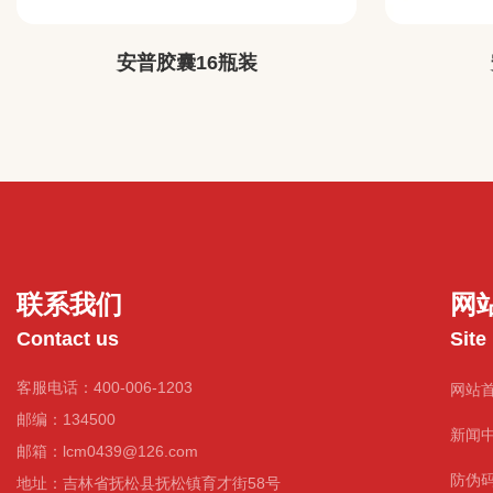
安普胶囊16瓶装
联系我们
网
Contact us
Site
客服电话：400-006-1203
网站
邮编：134500
新闻
邮箱：lcm0439@126.com
防伪
地址：吉林省抚松县抚松镇育才街58号