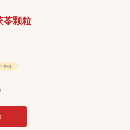
茯苓颗粒
生系列
6
询