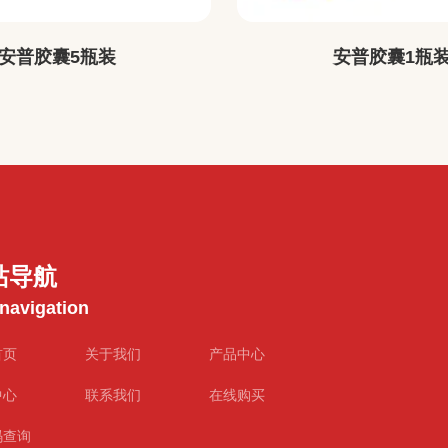
安普胶囊5瓶装
安普胶囊1瓶
站导航
 navigation
首页
关于我们
产品中心
中心
联系我们
在线购买
码查询