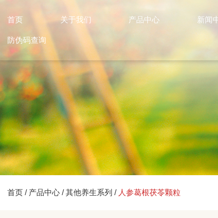
首页
关于我们
产品中心
新闻
防伪码查询
首页
/
产品中心
/
其他养生系列
/
人参葛根茯苓颗粒